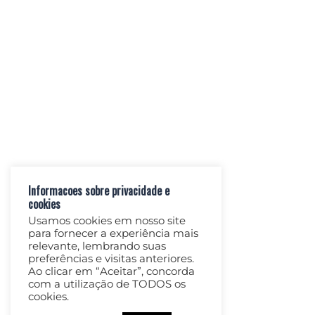
(15) 99770-7717 - WhatsApp (Vivo)
Links
Contato
Localização
Potica de Privacidade
Declaração de Acessibilidade
Links
Informacoes sobre privacidade e
cookies
Usamos cookies em nosso site
para fornecer a experiência mais
relevante, lembrando suas
preferências e visitas anteriores.
© 2026 Estancia Monte Horebe. Website by
AT Web
Ao clicar em “Aceitar”, concorda
com a utilização de TODOS os
& Marketing
cookies.